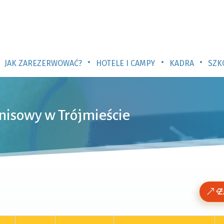
•
•
•
JAK ZAREZERWOWAĆ?
HOTELE I CAMPY
KADRA
SZK
nisowy w Trójmieście
Z