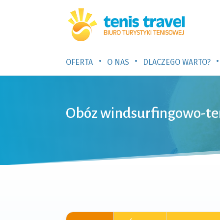
•
•
•
OFERTA
O NAS
DLACZEGO WARTO?
Obóz windsurfingowo-te