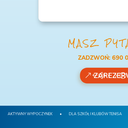
MASZ PYT
ZADZWOŃ: 690 0
ZAREZER
AKTYWNY WYPOCZYNEK
•
DLA SZKÓŁ I KLUBÓW TENISA