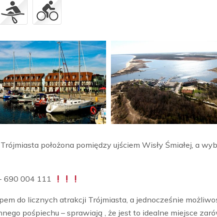
Trójmiasta położona pomiędzy ujściem Wisły Śmiałej, a wyb
 690 004 111
em do licznych atrakcji Trójmiasta, a jednocześnie możliwoś
iennego pośpiechu – sprawiają , że jest to idealne miejsce z