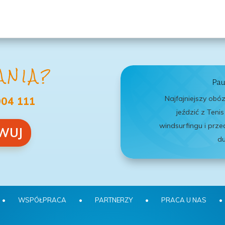
ANIA?
Pau
Najfajniejszy obóz
04 111
jeździć z Tenis
windsurfingu i prz
WUJ
du
•
WSPÓŁPRACA
•
PARTNERZY
•
PRACA U NAS
•