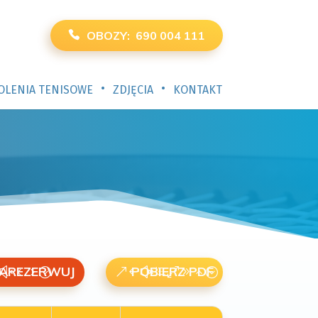
OBOZY: 690 004 111
•
•
OLENIA TENISOWE
ZDJĘCIA
KONTAKT
AREZERWUJ
POBIERZ PDF