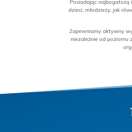
Posiadając najbogatszą 
dzieci, młodzieży, jak ró
Zapewniamy aktywny wyp
niezależnie od poziomu 
org