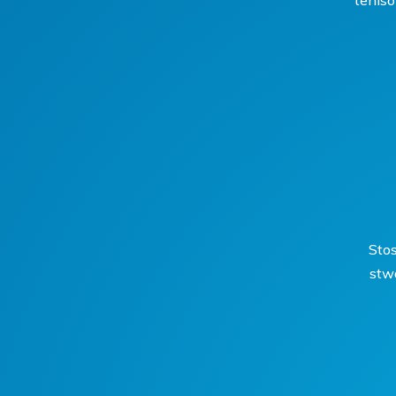
Stos
stw