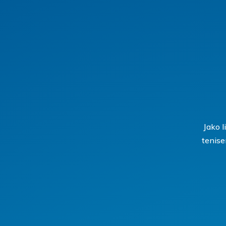
Jako 
tenise