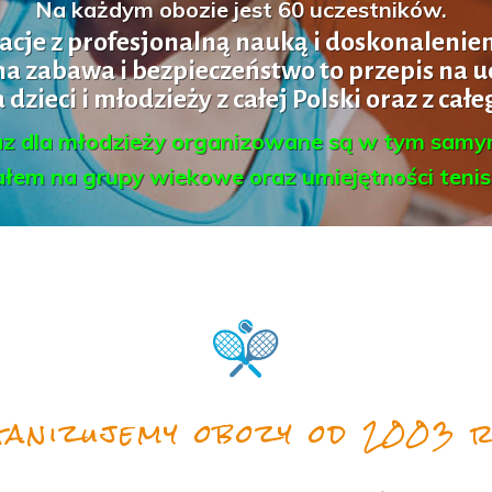
Na każdym obozie jest 60 uczestników.
cje z profesjonalną nauką i doskonaleniem
na zabawa i bezpieczeństwo to przepis na 
 dzieci i młodzieży z całej Polski oraz z całe
raz dla młodzieży organizowane są w tym samym 
ałem na grupy wiekowe oraz umiejętności teni
anizujemy obozy od 2003 r