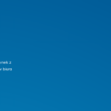
ynek z
w biura