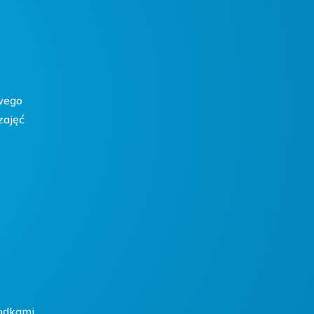
wego
zajęć
rodkami