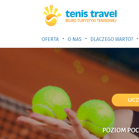
•
•
•
OFERTA
O NAS
DLACZEGO WARTO?
UCZ
POZIOM PO