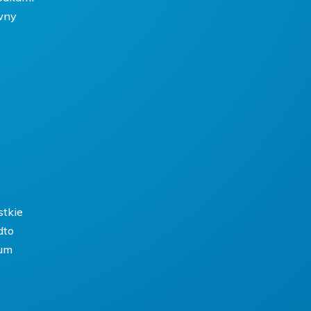
ywny
stkie
dto
ium