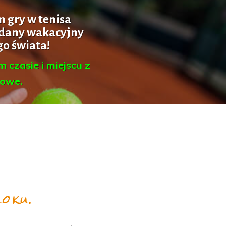
 gry w tenisa
udany wakacyjny
go świata!
czasie i miejscu z
sowe.
oku.