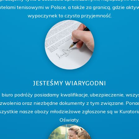
otelami tenisowymi w Polsce, a także za granicą, gdzie akt
wypoczynek to czysta przyjemność.
JESTEŚMY WIARYGODNI
 biuro podróży posiadamy kwalifikacje, ubezpieczenie, wszy
zwolenia oraz niezbędne dokumenty z tym związane. Pona
zystkie nasze obozy młodzieżowe zgłoszone są w Kurator
Oświaty.