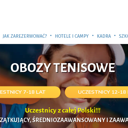
•
•
•
JAK ZAREZERWOWAĆ?
HOTELE I CAMPY
KADRA
SZK
OBOZY TENISOWE
ESTNICY 7-18 LAT
UCZESTNICY 12-18
Uczestnicy z całej Polski!!!
CZĄTKUJĄCY, ŚREDNIOZAAWANSOWANY I ZAA