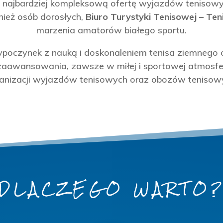
i najbardziej kompleksową ofertę wyjazdów tenisow
wnież osób dorosłych,
Biuro Turystyki Tenisowej – Ten
marzenia amatorów białego sportu.
oczynek z nauką i doskonaleniem tenisa ziemnego
zaawansowania, zawsze w miłej i sportowej atmosfer
anizacji wyjazdów tenisowych oraz obozów tenisow
DLACZEGO WARTO