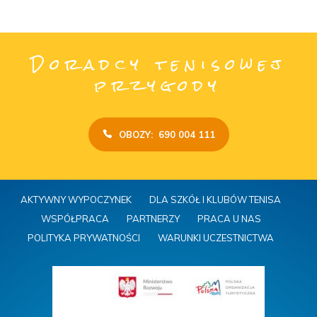
Doradcy tenisowej
przygody
OBOZY: 690 004 111
AKTYWNY WYPOCZYNEK
DLA SZKÓŁ I KLUBÓW TENISA
WSPÓŁPRACA
PARTNERZY
PRACA U NAS
POLITYKA PRYWATNOŚCI
WARUNKI UCZESTNICTWA