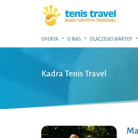
•
•
•
OFERTA
O NAS
DLACZEGO WARTO?
Kadra Tenis Travel
Ma