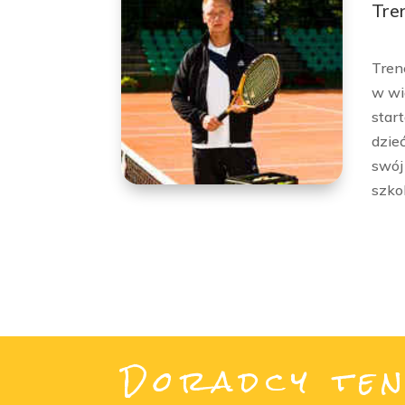
Tre
Tren
w wi
star
dzie
swój
szko
Doradcy ten