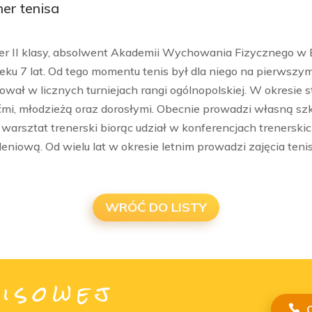
ner tenisa
er II klasy, absolwent Akademii Wychowania Fizycznego w 
eku 7 lat. Od tego momentu tenis był dla niego na pierwszym
tował w licznych turniejach rangi ogólnopolskiej. W okresie
ćmi, młodzieżą oraz dorosłymi. Obecnie prowadzi własną szk
 warsztat trenerski biorąc udział w konferencjach trenerskic
leniową. Od wielu lat w okresie letnim prowadzi zajęcia te
WRÓĆ DO LISTY
isowej