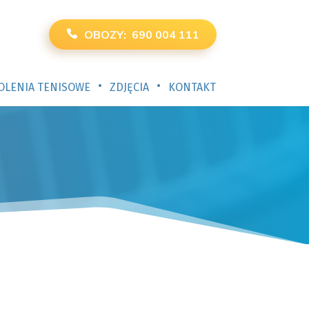
OBOZY: 690 004 111
•
•
OLENIA TENISOWE
ZDJĘCIA
KONTAKT