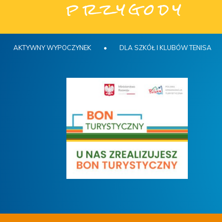
przygody
AKTYWNY WYPOCZYNEK
•
DLA SZKÓŁ I KLUBÓW TENISA