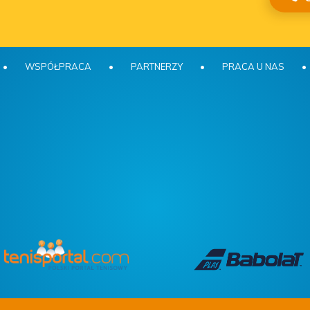
•
WSPÓŁPRACA
•
PARTNERZY
•
PRACA U NAS
•