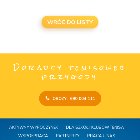
WRÓĆ DO LISTY
Doradcy tenisowej
przygody
OBOZY: 690 004 111
AKTYWNY WYPOCZYNEK
DLA SZKÓŁ I KLUBÓW TENISA
WSPÓŁPRACA
PARTNERZY
PRACA U NAS