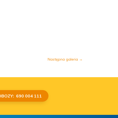
Następna galeria
→
OBOZY: 690 004 111