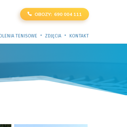
OBOZY: 690 004 111
•
•
OLENIA TENISOWE
ZDJĘCIA
KONTAKT