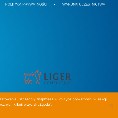
POLITYKA PRYWATNOŚCI
•
WARUNKI UCZESTNICTWA
zatowanie. Szczegóły znajdziesz w Polityce prywatności w sekcji
cznych kliknij przycisk „Zgoda”.