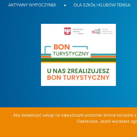
AKTYWNY WYPOCZYNEK
•
DLA SZKÓŁ I KLUBÓW TENISA
Aby świadczyć usługi na najwyższym poziomie strona korzysta z 
Ciasteczka. Jeżeli wyrażasz zgo
Aktywny wypoczynek i nauka tenisa z Tenis Travel.