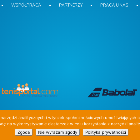
•
WSPÓŁPRACA
•
PARTNERZY
•
PRACA U NAS
•
narzędzi analitycznych i wtyczek społecznościowych umożliwiających c
dę na wykorzystywanie ciasteczek w celu korzystania z narzędzi anality
 W ofercie obozy dla dzieci i młodzieży.
Zgoda
Nie wyrażam zgody
Polityka prywatności