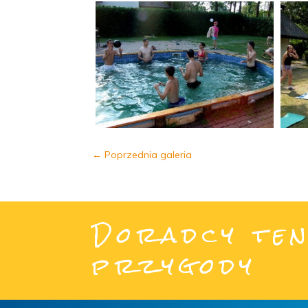
←
Poprzednia galeria
Doradcy ten
przygody