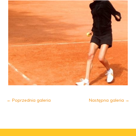
←
Poprzednia galeria
Następna galeria
→