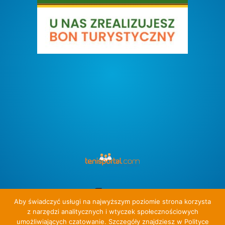
Aby świadczyć usługi na najwyższym poziomie strona korzysta
z narzędzi analitycznych i wtyczek społecznościowych
umożliwiających czatowanie. Szczegóły znajdziesz w Polityce