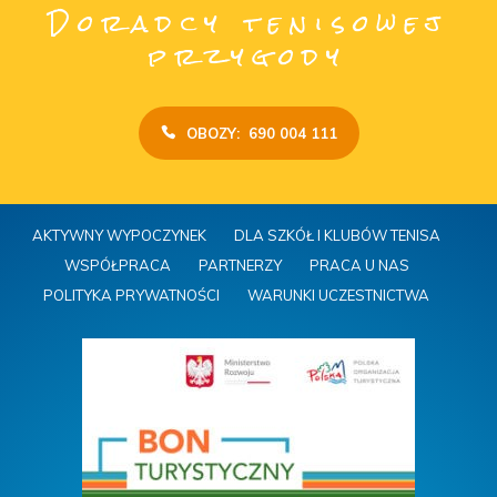
Doradcy tenisowej
przygody
OBOZY: 690 004 111
AKTYWNY WYPOCZYNEK
DLA SZKÓŁ I KLUBÓW TENISA
WSPÓŁPRACA
PARTNERZY
PRACA U NAS
POLITYKA PRYWATNOŚCI
WARUNKI UCZESTNICTWA