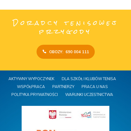
Doradcy tenisowej
przygody
OBOZY: 690 004 111
AKTYWNY WYPOCZYNEK
DLA SZKÓŁ I KLUBÓW TENISA
WSPÓŁPRACA
PARTNERZY
PRACA U NAS
POLITYKA PRYWATNOŚCI
WARUNKI UCZESTNICTWA