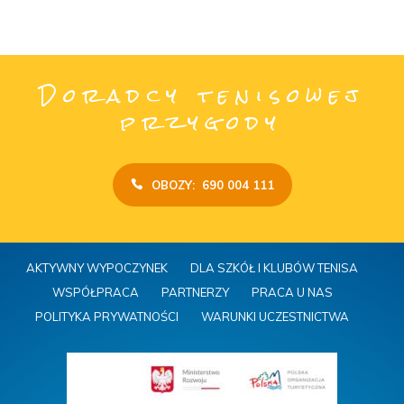
Doradcy tenisowej
przygody
OBOZY: 690 004 111
AKTYWNY WYPOCZYNEK
DLA SZKÓŁ I KLUBÓW TENISA
WSPÓŁPRACA
PARTNERZY
PRACA U NAS
POLITYKA PRYWATNOŚCI
WARUNKI UCZESTNICTWA