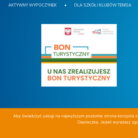
AKTYWNY WYPOCZYNEK
•
DLA SZKÓŁ I KLUBÓW TENISA
Aby świadczyć usługi na najwyższym poziomie strona korzysta z 
Ciasteczka. Jeżeli wyrażasz zgo
Aktywny wypoczynek i nauka tenisa z Tenis Travel.