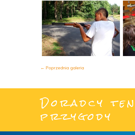
←
Poprzednia galeria
Doradcy ten
przygody