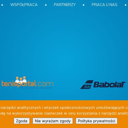
•
WSPÓŁPRACA
•
PARTNERZY
•
PRACA U NAS
•
narzędzi analitycznych i wtyczek społecznościowych umożliwiających c
dę na wykorzystywanie ciasteczek w celu korzystania z narzędzi anality
 W ofercie obozy dla dzieci i młodzieży.
Zgoda
Nie wyrażam zgody
Polityka prywatności