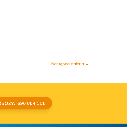
Następna galeria
→
OBOZY: 690 004 111