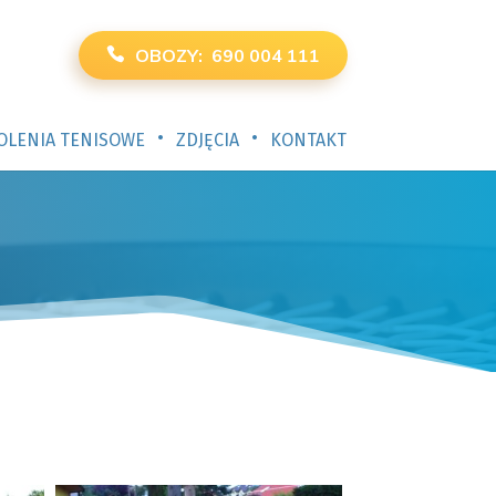
OBOZY: 690 004 111
•
•
OLENIA TENISOWE
ZDJĘCIA
KONTAKT