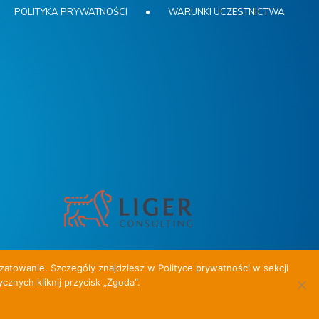
POLITYKA PRYWATNOŚCI
•
WARUNKI UCZESTNICTWA
zatowanie. Szczegóły znajdziesz w Polityce prywatności w sekcji
cznych kliknij przycisk „Zgoda”.