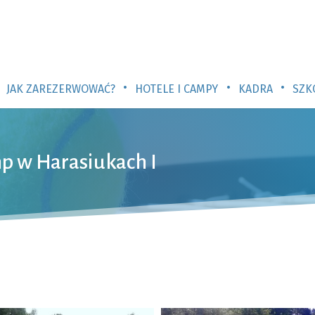
•
•
•
JAK ZAREZERWOWAĆ?
HOTELE I CAMPY
KADRA
SZK
p w Harasiukach I