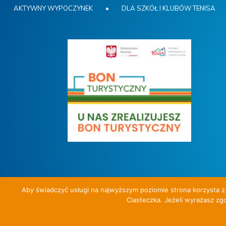
AKTYWNY WYPOCZYNEK
•
DLA SZKÓŁ I KLUBÓW TENISA
Aby świadczyć usługi na najwyższym poziomie strona korzysta z 
Ciasteczka. Jeżeli wyrażasz zgo
Aktywny wypoczynek i nauka tenisa z Tenis Travel.