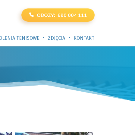
OBOZY: 690 004 111
•
•
OLENIA TENISOWE
ZDJĘCIA
KONTAKT