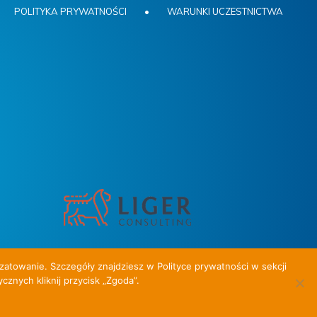
POLITYKA PRYWATNOŚCI
•
WARUNKI UCZESTNICTWA
zatowanie. Szczegóły znajdziesz w Polityce prywatności w sekcji
cznych kliknij przycisk „Zgoda”.