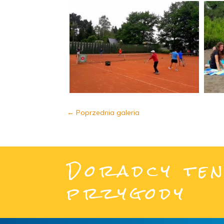
←
Poprzednia galeria
Doradcy ten
przygody