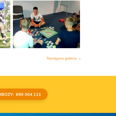
Następna galeria
→
OBOZY: 690 004 111