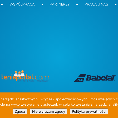
•
WSPÓŁPRACA
•
PARTNERZY
•
PRACA U NAS
•
narzędzi analitycznych i wtyczek społecznościowych umożliwiających c
dę na wykorzystywanie ciasteczek w celu korzystania z narzędzi anality
 W ofercie obozy dla dzieci i młodzieży.
Zgoda
Nie wyrażam zgody
Polityka prywatności